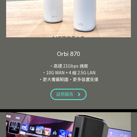
NETGEAR
Orbi 870
・高達 21Gbps 速度
・10G WAN + 4 組 2.5G LAN
・更大覆蓋範圍・更多裝置支援
試用報告