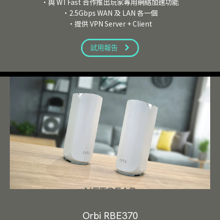
・與 WTFast 合作推出玩家專用網絡加速功能
・2.5Gbps WAN 及 LAN 各一個
・提供 VPN Server + Client
試用報告
NETGEAR
Orbi RBE370