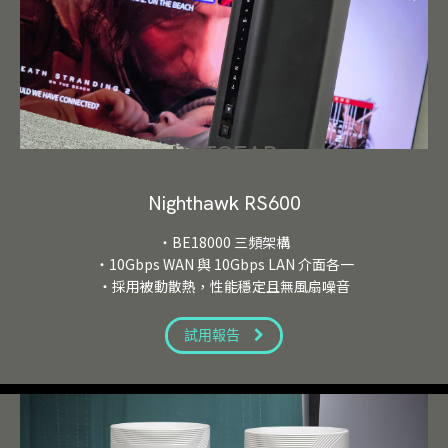
NETGEAR
Nighthawk RS600
・BE18000 三頻架構
・10Gbps WAN 與 10Gbps LAN 介面各一
・採用被動散熱，性能穩定且無風扇噪音
試用報告