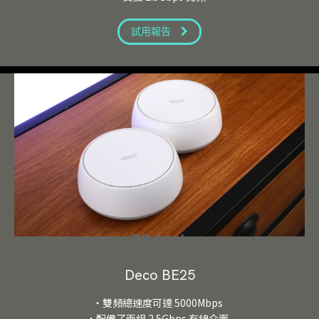
試用報告
TP-Link
Deco BE25
・雙頻總速度可達 5000Mbps
・配備了兩組 2.5Gbps 有線介面