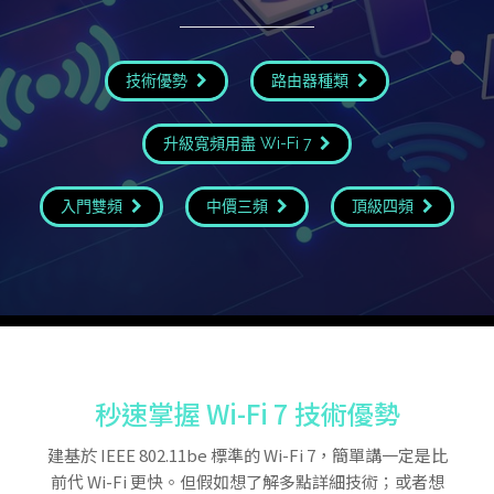
技術優勢
路由器種類
升級寬頻用盡 Wi-Fi 7
入門雙頻
中價三頻
頂級四頻
秒速掌握 Wi-Fi 7 技術優勢
建基於 IEEE 802.11be 標準的 Wi-Fi 7，簡單講一定是比
前代 Wi-Fi 更快。但假如想了解多點詳細技術；或者想