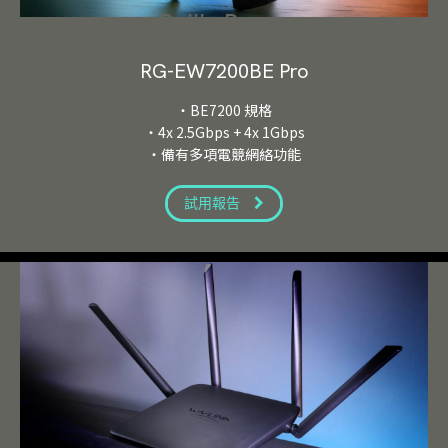
Ruijie Reyee
RG-EW7200BE Pro
・BE7200 規格
・4x 2.5Gbps + 4x 1Gbps
・備有多項電競網絡功能
試用報告