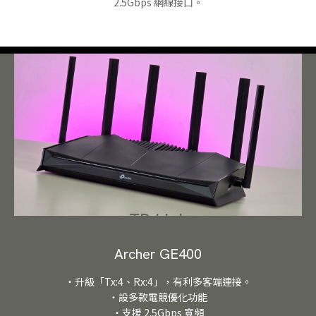
2.5Gbps 網線接口。
TP-Link
Archer GE400
・升級「Tx:4、Rx:4」，有利多客端連接。
・設多款電競優化功能
・支援 2.5Gbps 寬頻