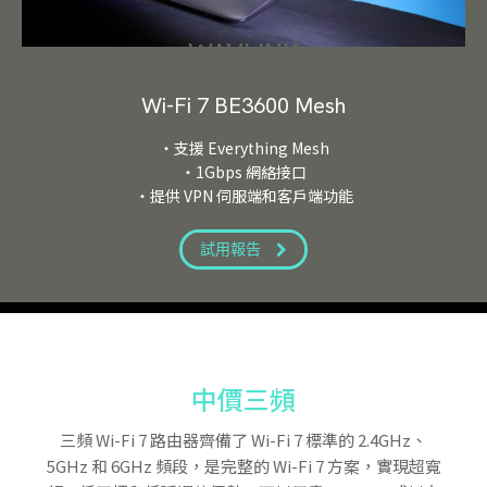
WAVLINK
Wi-Fi 7 BE3600 Mesh
・支援 Everything Mesh
・1Gbps 網絡接口
・提供 VPN 伺服端和客戶端功能
試用報告
中價三頻
三頻 Wi-Fi 7 路由器齊備了 Wi-Fi 7 標準的 2.4GHz、
5GHz 和 6GHz 頻段，是完整的 Wi-Fi 7 方案，實現超寬