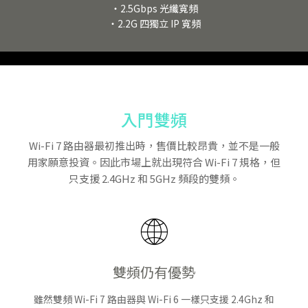
・2.5Gbps 光纖寬頻
・2.2G 四獨立 IP 寬頻
入門雙頻
Wi-Fi 7 路由器最初推出時，售價比較昂貴，並不是一般
用家願意投資。因此市場上就出現符合 Wi-Fi 7 規格，但
只支援 2.4GHz 和 5GHz 頻段的雙頻。
雙頻仍有優勢
雖然雙頻 Wi-Fi 7 路由器與 Wi-Fi 6 一樣只支援 2.4Ghz 和