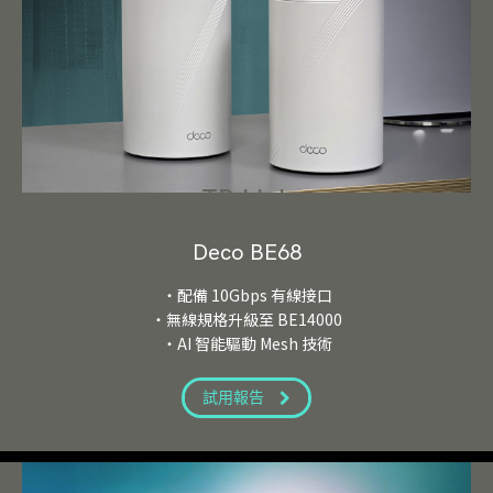
TP-Link
Deco BE68
・配備 10Gbps 有線接口
・無線規格升級至 BE14000
・AI 智能驅動 Mesh 技術
試用報告