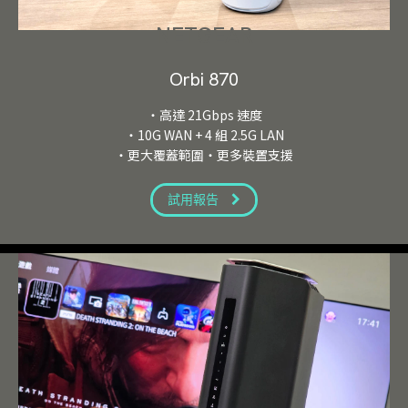
NETGEAR
Orbi 870
・高達 21Gbps 速度
・10G WAN + 4 組 2.5G LAN
・更大覆蓋範圍・更多裝置支援
試用報告