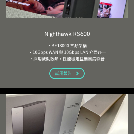
NETGEAR
Nighthawk RS600
・BE18000 三頻架構
・10Gbps WAN 與 10Gbps LAN 介面各一
・採用被動散熱，性能穩定且無風扇噪音
試用報告