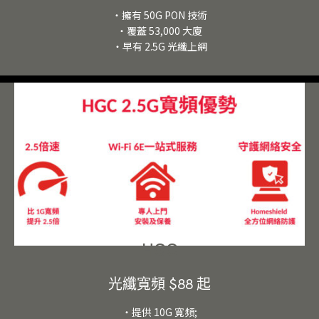
・擁有 50G PON 技術
・覆蓋 53,000 大廈
・早有 2.5G 光纖上網
HGC
光纖寬頻 $88 起
・提供 10G 寬頻;