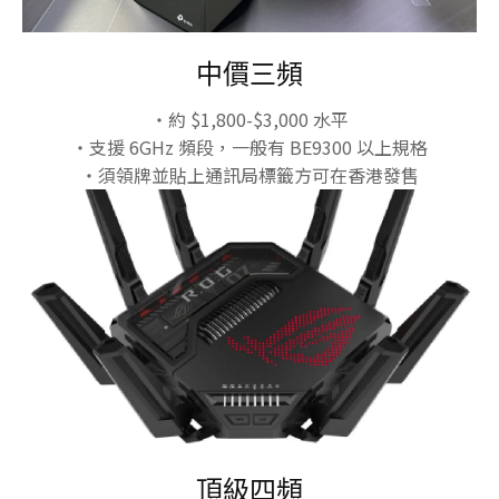
中價三頻
・約 $1,800-$3,000 水平
・支援 6GHz 頻段，一般有 BE9300 以上規格
・須領牌並貼上通訊局標籤方可在香港發售
頂級四頻