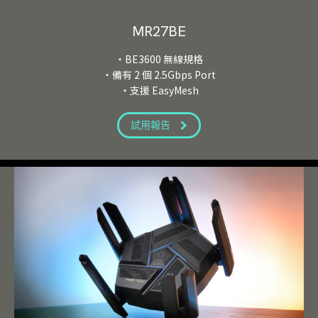
MR27BE
・BE3600 無線規格
・備有 2 個 2.5Gbps Port
・支援 EasyMesh
試用報告