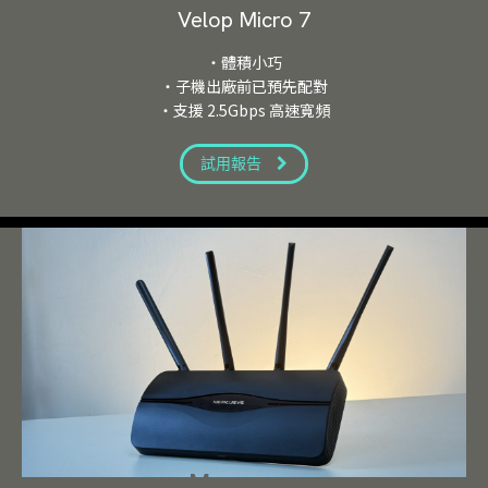
Velop Micro 7
・體積小巧
・子機出廠前已預先配對
・支援 2.5Gbps 高速寬頻
試用報告
Mercusys