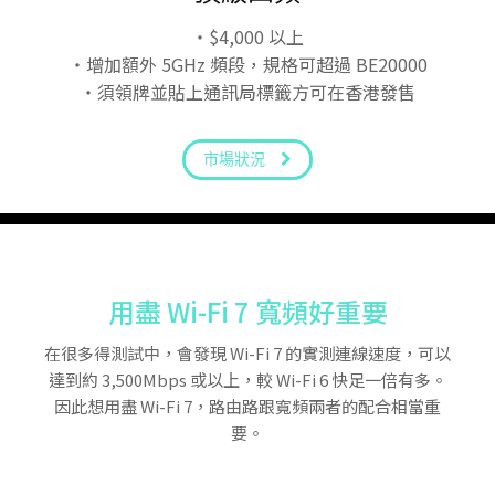
・$4,000 以上
・增加額外 5GHz 頻段，規格可超過 BE20000
・須領牌並貼上通訊局標籤方可在香港發售
市場狀況
用盡 Wi-Fi 7 寬頻好重要
在很多得測試中，會發現 Wi-Fi 7 的實測連線速度，可以
達到約 3,500Mbps 或以上，較 Wi-Fi 6 快足一倍有多。
因此想用盡 Wi-Fi 7，路由路跟寬頻兩者的配合相當重
要。