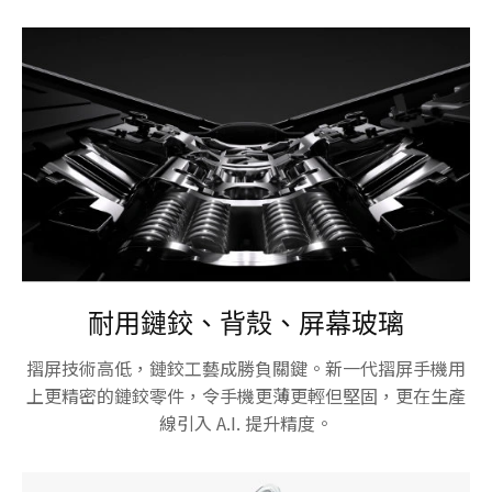
耐用鏈鉸、背殼、屏幕玻璃
摺屏技術高低，鏈鉸工藝成勝負關鍵。新一代摺屏手機用
上更精密的鏈鉸零件，令手機更薄更輕但堅固，更在生產
線引入 A.I. 提升精度。