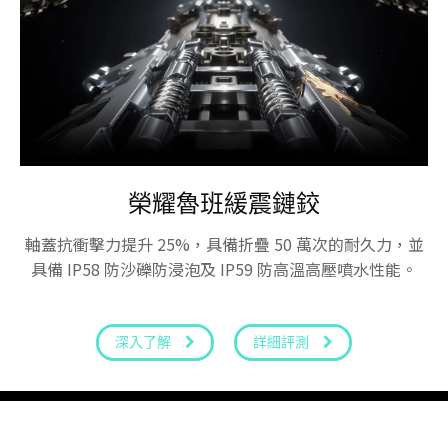
榮耀魯班緩震鏈鉸
軸蓋抗衝擊力提升 25%，具備折疊 50 萬次的耐久力，並
具備 IP58 防沙礫防浸泡及 IP59 防高溫高壓噴水性能。
深入了解
詳細評測