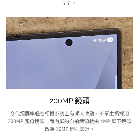
6.5"。
200MP 鏡頭
今代摺屏旗艦在相機系統上有頗大改動，不單主攝採用
200MP 廣角鏡頭，而內屏的自拍鏡頭就由 4MP 屏下鏡頭
改為 10MP 開孔設計。