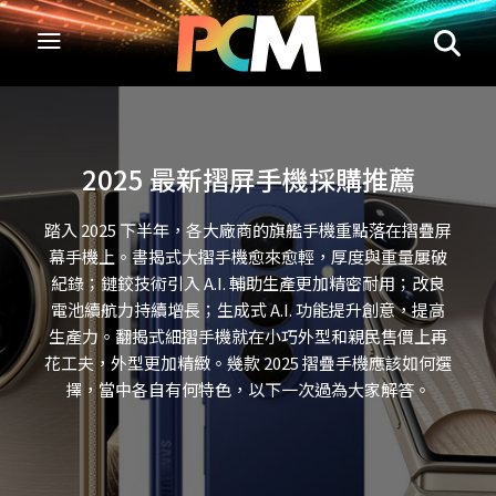
2025 最新摺屏手機採購推薦
踏入 2025 下半年，各大廠商的旗艦手機重點落在摺疊屏
幕手機上。書揭式大摺手機愈來愈輕，厚度與重量屢破
紀錄；鏈鉸技術引入 A.I. 輔助生產更加精密耐用；改良
電池續航力持續增長；生成式 A.I. 功能提升創意，提高
生產力。翻揭式細摺手機就在小巧外型和親民售價上再
花工夫，外型更加精緻。幾款 2025 摺疊手機應該如何選
擇，當中各自有何特色，以下一次過為大家解答。