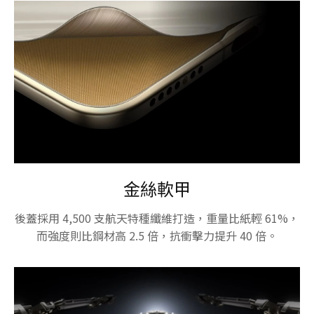
金絲軟甲
後蓋採用 4,500 支航天特種纖維打造，重量比紙輕 61%，
而強度則比鋼材高 2.5 倍，抗衝擊力提升 40 倍。