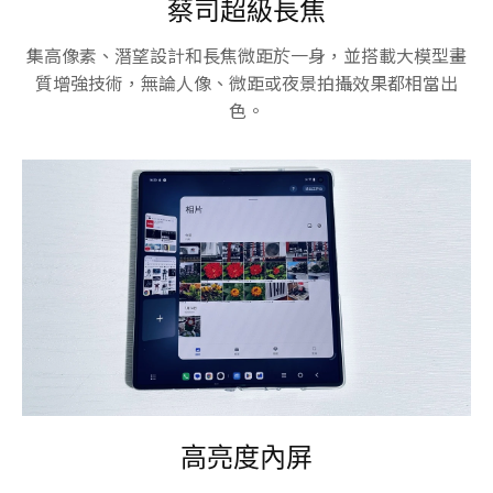
蔡司超級長焦
集高像素、潛望設計和長焦微距於一身，並搭載大模型畫
質增強技術，無論人像、微距或夜景拍攝效果都相當出
色。
高亮度內屏