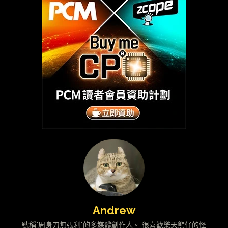
Andrew
號稱"周身刀無張利"的多媒體創作人。 很喜歡樂天熊仔的怪