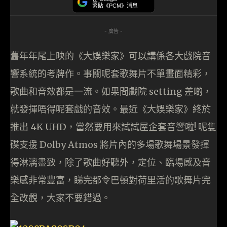
緊貼《PCM》消息
- 廣告 -
舊年年尾上映的《大娛樂家》可以講係各大戲院音
響系統的考牌作。事關呢套歌舞片不單畫面精彩，
歌曲和音效都是一流。如果間戲院 setting 差啲，
就發揮唔得呢套戲的音效。最近《大娛樂家》終於
推出 4K UHD，當然要用來試試屋企套音響啦! 呢隻
碟支援 Dolby Atmos 將片內的多場歌舞場景發揮
得淋漓盡致，除了歌曲好聽外，定位、臨場感及音
樂感非常豐富，睇完都令巴頓對荷里活的歌舞片完
全改觀，大家不要錯過。