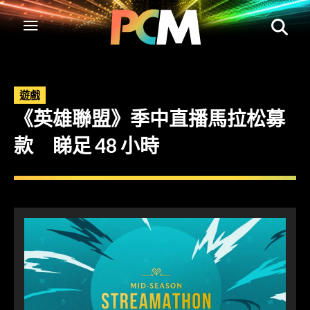
遊戲
《英雄聯盟》季中直播馬拉松募
款 睇足 48 小時