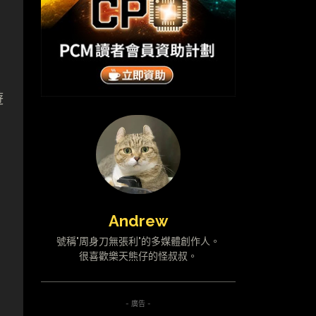
遊
Andrew
號稱"周身刀無張利"的多媒體創作人。
很喜歡樂天熊仔的怪叔叔。
- 廣告 -