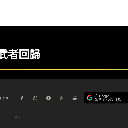
 武者回歸
在 Google
8-29
緊貼《PCM》消息
- 廣告 -