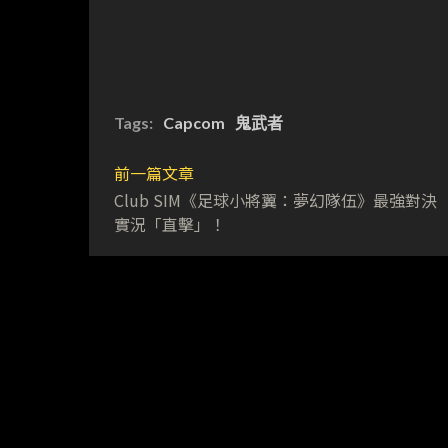
Tags:
Capcom
鬼武者
前一篇文章
Club SIM《足球小將翼：夢幻隊伍》最強對決
實況「直擊」！