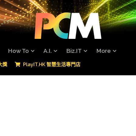
How To
A.I.
Biz.IT
More
專大獎
PlayIT.HK 智慧生活專門店