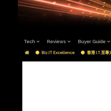
Tech
Reviews
Buyer Guide
Biz.IT Excellence
香港 I.T.至