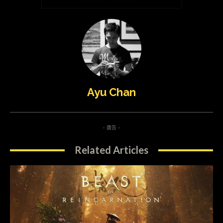
Ayu Chan
- 廣告 -
Related Articles