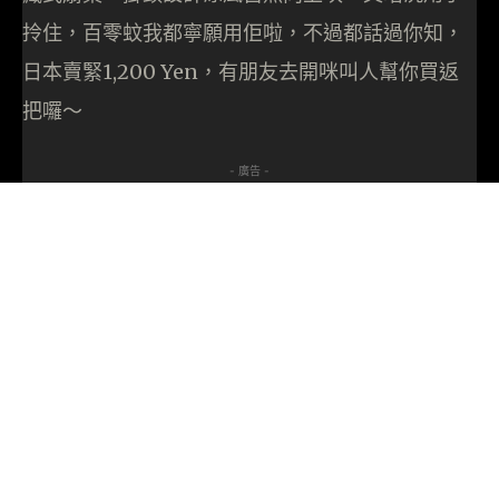
拎住，百零蚊我都寧願用佢啦，不過都話過你知，
日本賣緊1,200 Yen，有朋友去開咪叫人幫你買返
把囉～
- 廣告 -