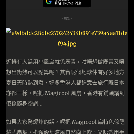
緊貼《PCM》消息
- 廣告 -
近排有人話用小風扇就係廢青，咁唔想做廢青又唔
想出街熱可以點算呢？其實呢個地球仲有好多地方
夏日天時熱到爆，好多香港人都鍾意去旅行嘅日本
亦都一樣，呢把 Magicool 風扇，香港有鋪頭講到
佢係隨身空調…
如果大家驚爆炸的話，呢把 Magicool 扇特色係隱
藏式扇葉，掛頸設計涼風自然向上吹，又唔洗用手