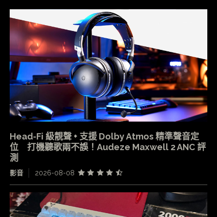
Head-Fi 級靚聲 + 支援 Dolby Atmos 精準聲音定
位 打機聽歌兩不誤！Audeze Maxwell 2 ANC 評
測
影音
2026-08-08