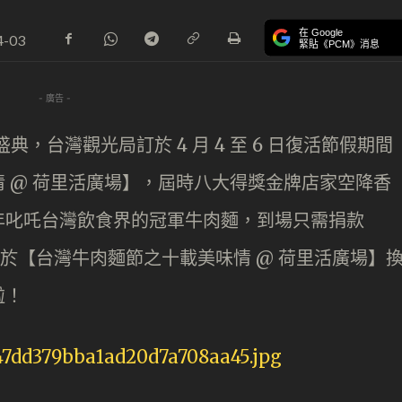
在 Google
4-03
緊貼《PCM》消息
- 廣告 -
典，台灣觀光局訂於 4 月 4 至 6 日復活節假期間
 @ 荷里活廣場】，屆時八大得獎金牌店家空降香
年叱吒台灣飲食界的冠軍牛肉麵，到場只需捐款
可於【台灣牛肉麵節之十載美味情 @ 荷里活廣場】
啦！