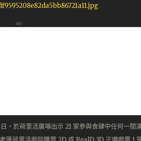
- 廣告 -
0 日，於荷里活廣場出示 21 家參與食肆中任何一間
荷里活戲院購買 2D 或 RealD 3D 正價戲票 1 