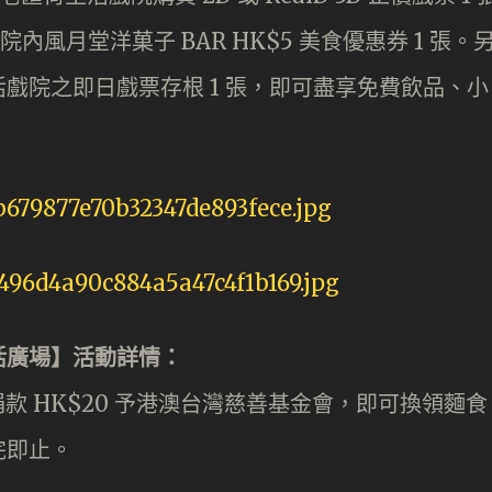
院內風月堂洋菓子 BAR HK$5 美食優惠券 1 張。
戲院之即日戲票存根 1 張，即可盡享免費飲品、小
活廣場】活動詳情：
捐款 HK$20 予港澳台灣慈善基金會，即可換領麵食
完即止。