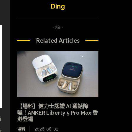
Ding
- 廣告 -
Related Articles
【場料】健力士認證 AI 通話降
噪！ANKER Liberty 5 Pro Max 香
滿
港登場
場料
2026-08-02
張