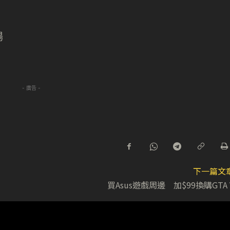
場
- 廣告 -
下一篇文
買Asus遊戲周邊 加$99換購GTA 