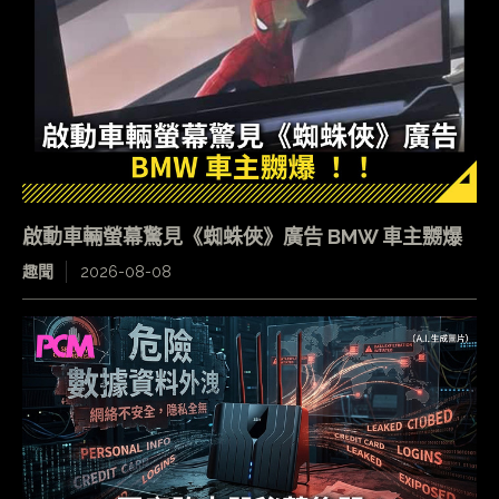
啟動車輛螢幕驚見《蜘蛛俠》廣告 BMW 車主嬲爆
趣聞
2026-08-08