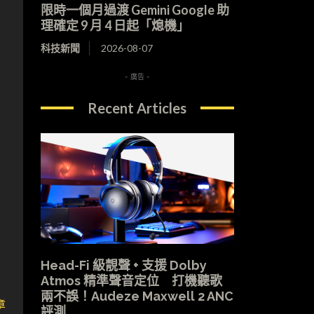
限時一個月過渡 Gemini Google 助
理確定 9 月 4 日起「熄機」
科技新聞
2026-08-07
- 廣告 -
Recent Articles
Head-Fi 級靚聲 + 支援 Dolby
Atmos 精準聲音定位 打機聽歌
兩不誤！Audeze Maxwell 2 ANC
章
評測