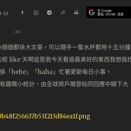
在 Google
8-12
緊貼《PCM》消息
- 廣告 -
係個個都係大文豪，可以隨手一隻水杯都用十五分鐘
 like 天啊這是我今天看過最美好的東西我想我
都係「hehe」「haha」忙著更新每日小事。
咗一個有趣嘅小統計，由全球用戶嘅發帖同回應中睇下大