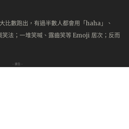
以大比數跑出，有過半數人都會用「haha」、
類嘅笑法；一堆笑喊、露齒笑等 Emoji 居次；反而
- 廣告 -