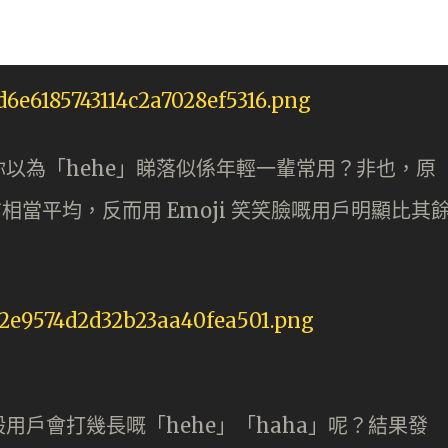
以為「hehe」睇落似係年輕一輩常用？非也，原
布相當平均，反而用 Emoji 笑笑臉嘅用戶明顯比其
用戶會打幾長嘅「hehe」「haha」呢？結果發