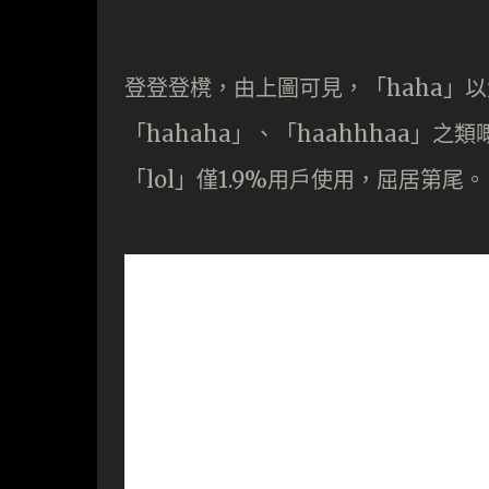
登登登櫈，由上圖可見，「haha」
「hahaha」、「haahhhaa」之
「lol」僅1.9%用戶使用，屈居第尾。