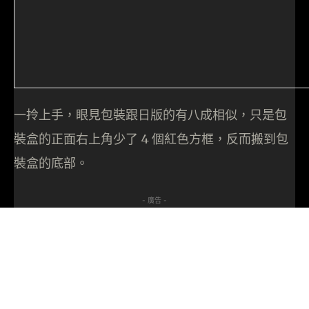
一拎上手，眼見包裝跟日版的有八成相似，只是包
裝盒的正面右上角少了 4 個紅色方框，反而搬到包
裝盒的底部。
- 廣告 -