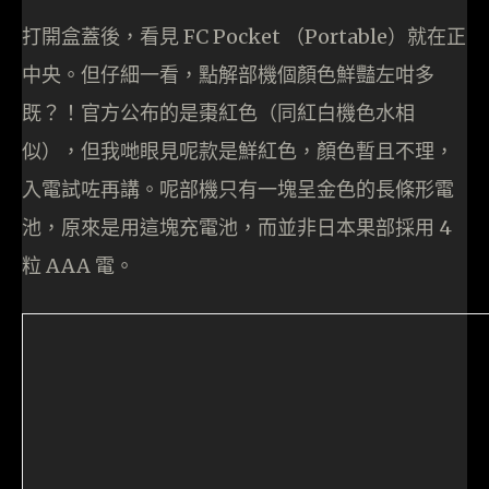
打開盒蓋後，看見 FC Pocket （Portable）就在正
中央。但仔細一看，點解部機個顏色鮮豔左咁多
既？！官方公布的是棗紅色（同紅白機色水相
似），但我哋眼見呢款是鮮紅色，顏色暫且不理，
入電試咗再講。呢部機只有一塊呈金色的長條形電
池，原來是用這塊充電池，而並非日本果部採用 4
粒 AAA 電。