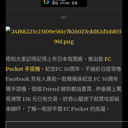
緊貼《PCM》消息
- 廣告 -
唔知大家記唔記得上年日本有間廠，推出款
FC
Pocket 手提機
，紀念FC 30周年，不過近日經常喺
Facebook 見有人賣款一款聲稱係紀念 FC 30周年
嘅手提機，個個 Friend 睇到都話要買…仲係網上驚
見港幣 138 元已有交易，好奇心驅使下就買咗部返
來睇吓，了解一呢部平價 FC Pocket 的底蘊。