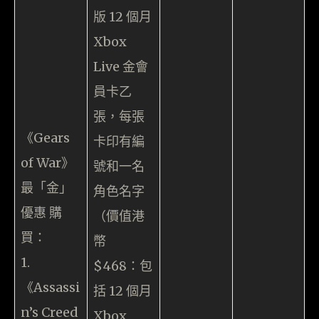
版 12 個月
Xbox
Live 金會
員卡乙
張，每張
《Gears
卡印有編
of War》
號和一名
最「金」
角色名字
優惠 購
（價值港
買：
幣
1.
$468：包
《Assassi
括 12 個月
n’s Creed
Xbox