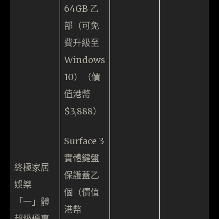
64GB 乙
部（可免
費升級至
Windows
10）（價
值港幣
$3,888）
Surface 3
實體鍵盤
終極家居
保護蓋乙
娛樂
個（價值
「一」體
港幣
超級優惠