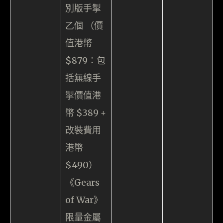
別版手掣
乙個 （價
值港幣
$879：包
括無線手
掣價值港
幣 $389 +
改裝費用
港幣
$490）
《Gears
of War》
限量金屬