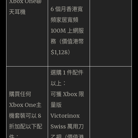
Xbox One聊
6 個月香港寬
天耳機
頻家居寬頻
100M 上網服
務（價值港幣
$1,128）
選購 1 件配件
以上：
購買任何
可獲 Xbox 限
Xbox One主
量版
機套裝可以 8
Victorinox
折加配以下配
Swiss 萬用刀
件：
乙把（價值港