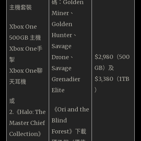
碼：Golden
主機套裝
Miner、
Golden
Xbox One
Hunter、
500GB 主機
Savage
Xbox One手
$2,980（500
Drone、
掣
GB）及
Savage
Xbox One聊
$3,380（1TB
Grenadier
天耳機
）
Elite
或
《Ori and the
2.《Halo: The
Blind
Master Chief
Forest》下載
Collection》