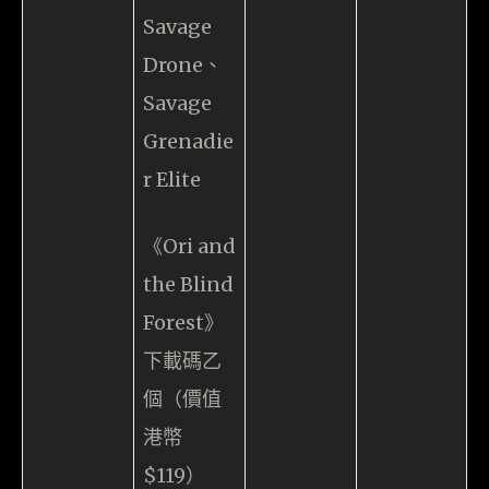
Savage
Drone、
Savage
Grenadie
r Elite
《Ori and
the Blind
Forest》
下載碼乙
個（價值
港幣
$119）