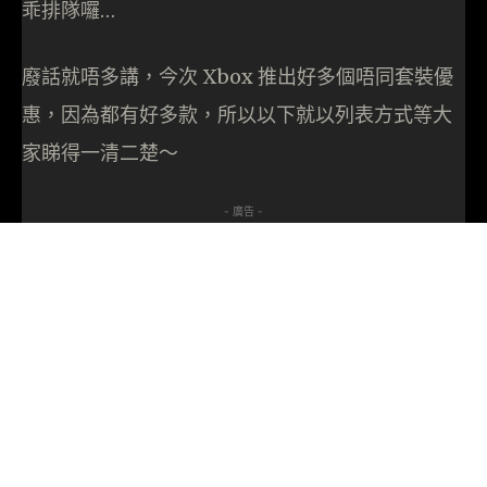
乖排隊囉…
廢話就唔多講，今次 Xbox 推出好多個唔同套裝優
惠，因為都有好多款，所以以下就以列表方式等大
家睇得一清二楚～
- 廣告 -