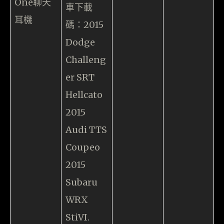
One聊天
車下載
耳機
碼：2015
Dodge
Challeng
er SRT
Hellcato
2015
Audi TTS
Coupeo
2015
Subaru
WRX
StiVI.