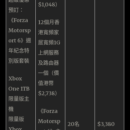
$1,048）
預訂：
《Forza
12個月香
Motorsp
港寬頻家
ort 6》週
居寬頻1G
年紀念特
上網服務
別版套裝
及路由器
一個（價
Xbox
值港幣
One 1TB
$2,738）
限量版主
機
《Forza
限量版
Motorsp
20名
$3,380
Xbox