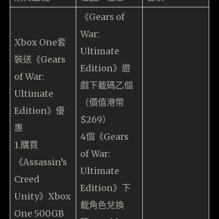
《Gears of
War:
Xbox One套
Ultimate
裝送《Gears
Edition》遊
of War:
戲下載碼乙個
Ultimate
（價值港幣
Edition》優
$269）
惠
4個《Gears
1.購買
of War:
《Assassin’s
Ultimate
Creed
Edition》下
Unity》Xbox
載角色兌換
One 500GB