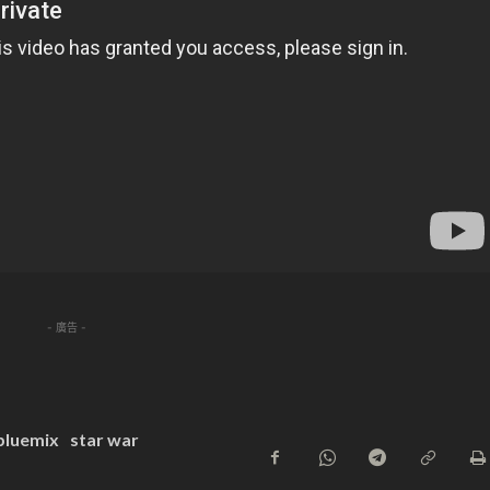
- 廣告 -
bluemix
star war