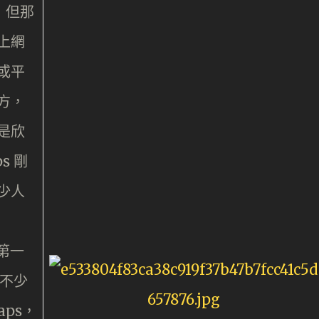
日，但那
上網
或平
方，
是欣
s 剛
少人
非第一
有不少
aps，