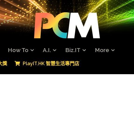
How To
A.I.
Biz.IT
More
專大獎
PlayIT.HK 智慧生活專門店