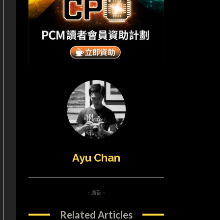
Ayu Chan
- 廣告 -
Related Articles