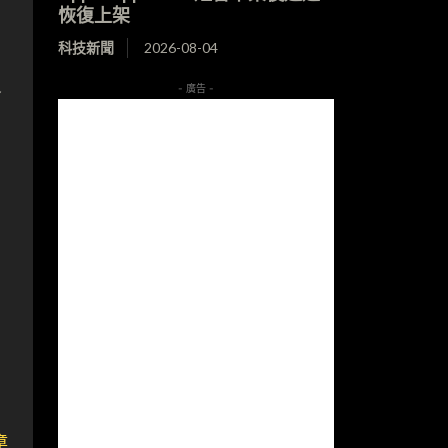
恢復上架
科技新聞
2026-08-04
今
- 廣告 -
曾
章