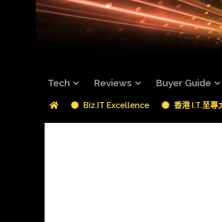
Tech
Reviews
Buyer Guide
Biz.IT Excellence
香港 I.T.至