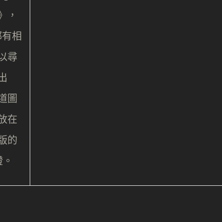
》，
都有相
以尋
出
道圖
放在
版的
證。