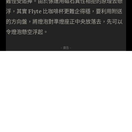
難怪受追捧。由於係運用磁石異性相拒的原理去懸
浮，其實 Flyte 比咖啡杯更難企得穩，要利用附送
的方向盤，將燈泡對準燈座正中央放落去，先可以
令燈泡懸空浮起。
- 廣告 -