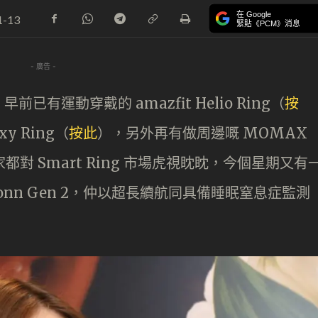
在 Google
1-13
緊貼《PCM》消息
- 廣告 -
有運動穿戴的 amazfit Helio Ring（
按
y Ring（
按
此
），另外再有做周邊嘅 MOMAX
都對 Smart Ring 市場虎視眈眈，今個星期又有
onn Gen 2，仲以超長續航同具備睡眠窒息症監測