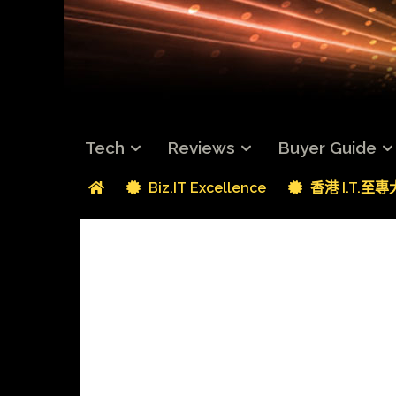
Tech
Reviews
Buyer Guide
Biz.IT Excellence
香港 I.T.至