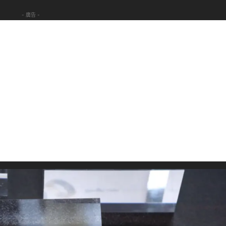
- 廣告 -