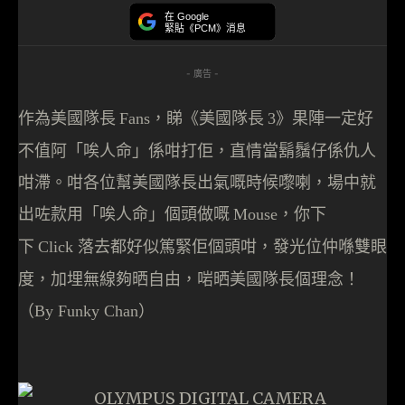
在 Google
緊貼《PCM》消息
- 廣告 -
作為美國隊長
，睇《美國隊長
果陣一定好
Fans
3》
不值阿
「
唉人命
」
係咁打佢，直情當鬍鬚仔係仇人
咁滯。咁各位幫美國隊長出氣嘅時候嚟
喇
，場中就
出咗款用
「
唉人命
」
個頭做嘅
，你下
Mouse
下
落去都好似
篤
緊佢個頭咁，發光位仲喺雙眼
Click
度，加埋無線夠晒自由，啱晒美國隊長個理念！
（
）
By Funky Chan