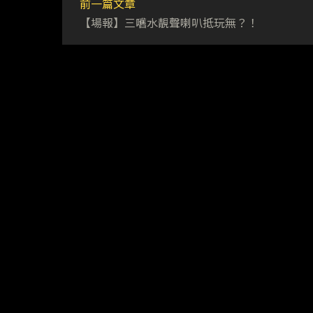
前一篇文章
【場報】三嚿水靚聲喇叭抵玩無？！