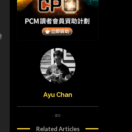
持
Ayu Chan
- 廣告 -
Related Articles