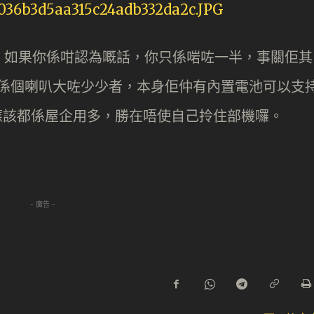
，如果你係咁認為嘅話，你只係啱咗一半，事關佢其
板，只係個喇叭大咗少少者，本身佢仲有內置電池可以支
樣應該都係屋企用多，勝在唔使自己拎住部機囉。
- 廣告 -