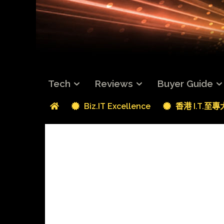
Tech
Reviews
Buyer Guide
Biz.IT Excellence
香港 I.T.至