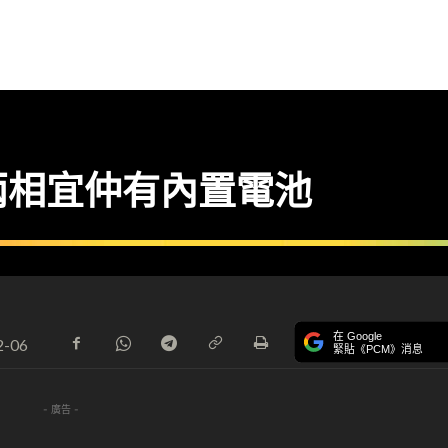
兩相宜仲有內置電池
在 Google
2-06
緊貼《PCM》消息
- 廣告 -