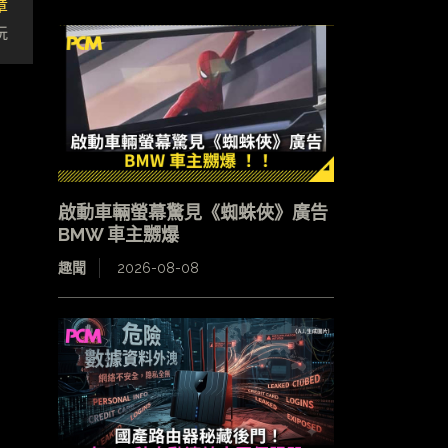
章
玩
啟動車輛螢幕驚見《蜘蛛俠》廣告
BMW 車主嬲爆
趣聞
2026-08-08