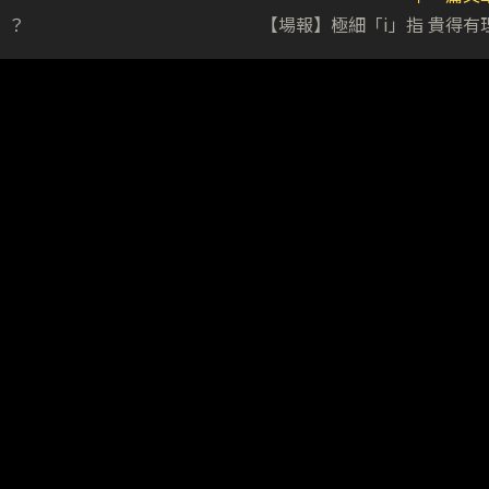
！？
【場報】極細「i」指 貴得有