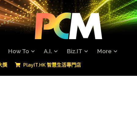
How To
A.I.
Biz.IT
More
專大獎
PlayIT.HK 智慧生活專門店