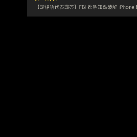
【請槍唔代表識答】FBI 都唔知點破解 iPhone