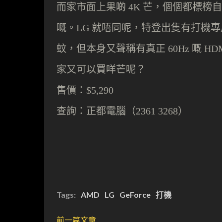
而家市面上果啲
芒，個個都標榜自
4K
嘅。
就唔同呢，特登出隻有打機
LG
蚊，但本身又
聲
稱有真正
嘅
60Hz
HDM
家又可以買咩芒呢
？
售價：
$5,290
查詢：正都電腦（
2361 3268）
Tags:
AMD
LG
GeForce
打機
前一篇文章