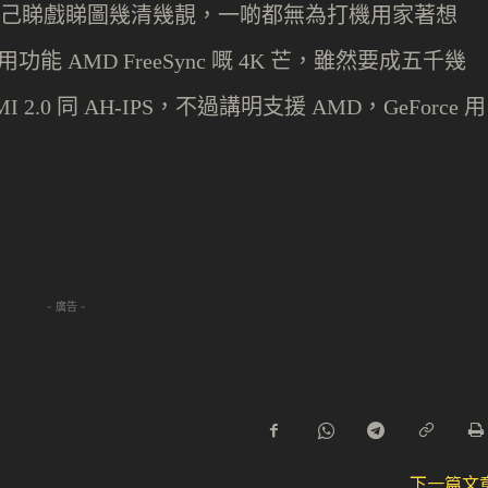
己睇戲睇圖幾清幾靚，一啲都無為打機用家著想
專用功能
嘅
芒，雖然要成五千幾
AMD FreeSync
4K
同
，不過講明支援
，
用
I 2.0
AH-IPS
AMD
GeForce
- 廣告 -
下一篇文