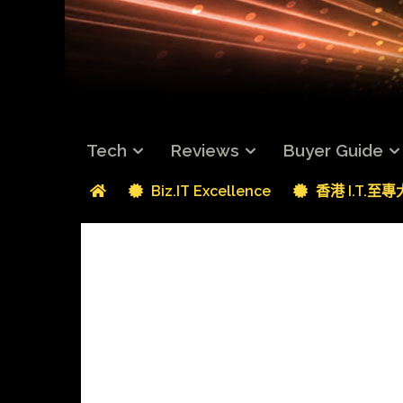
Tech
Reviews
Buyer Guide
Biz.IT Excellence
香港 I.T.至