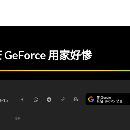
eForce 用家好慘
在 Google
4-15
緊貼《PCM》消息
- 廣告 -