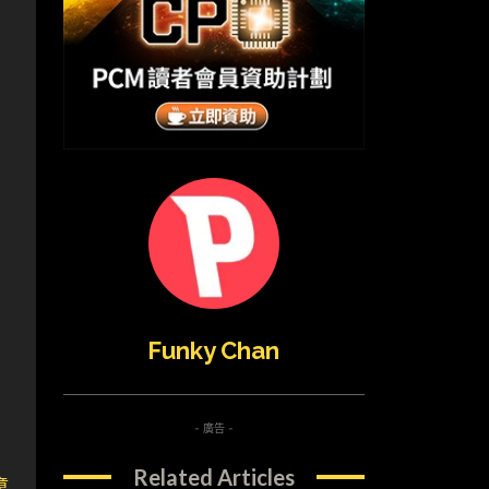
Funky Chan
- 廣告 -
Related Articles
章