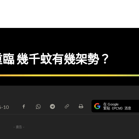
臨 幾千蚊有幾架勢？
在 Google
6-10
緊貼《PCM》消息
- 廣告 -