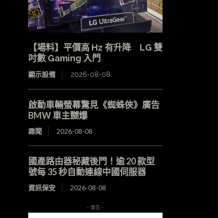
【場料】平價高 Hz 有升降 LG 雙
吋數 Gaming 入門
顯示設備
2026-08-08
啟動車輛螢幕驚見《蜘蛛俠》廣告
BMW 車主嬲爆
趣聞
2026-08-08
國產路由器秘藏後門！逾 20 款型
號每 35 秒自動連線中國伺服器
資訊保安
2026-08-08
- 廣告 -