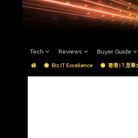
Tech
Reviews
Buyer Guide
Biz.IT Excellence
香港 I.T.至