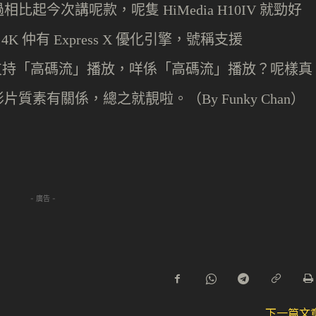
過相比
起
今次講呢款
，
呢隻
就勁好
HiMedia H10IV
援
仲有
優化引擎，號稱支援
4K
Express X
支持
「
高碼流
」
播放，咩係
「
高碼流
」
播放？呢樣真
影片質素有關係，總之就靚啦。
（
）
By Funky Chan
- 廣告 -
下一篇文