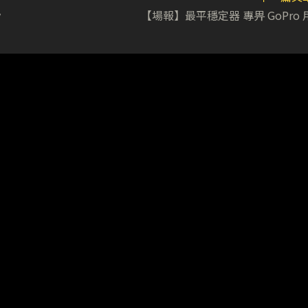
y
【場報】最平穩定器 專畀 GoPro 