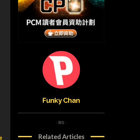
Funky Chan
- 廣告 -
Related Articles
章