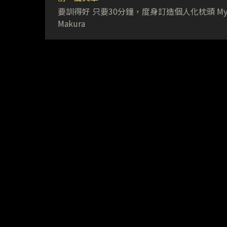
要訓得好 只要30分鐘，度身訂造個人化枕頭 M
Makura