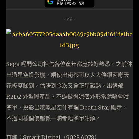
緊貼《PCM》消息
- 廣告 -
Sega 呢間公司相信各位童年都應該好熟悉，之前仲
出過星空投影機，唔使出街都可以大大條銀河喺天
花板度睇到，估唔到今次又食正星戰熱，出返部
R2D2 外型嘅產品，不過做得呢個外形當然唔會咁
簡單，投影出嚟嘅星空仲有埋 Death Star 顯示，
不過同樣個價都係一啲都唔簡單咁解。
查詢：Smart Digital（9028 6078）