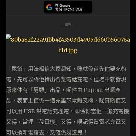
在 Google
緊貼《PCM》消息
- 廣告 -
「尿袋」用法相信大家都知，咪就係首先你要充夠
電，先可以將佢拎出街幫電話充電。但場中就發現
原來仲有「另類」出品，呢件由 Fujitsu 出嘅產
品，表面上佢係一個充筆芯電嘅叉機，睇真啲佢又
可以用 USB 幫電話充埋電，即係你當佢一般充電機
又得，當埋「發電機」又得，唔記得幫電芯充電又
可以換新電落去，又確係幾盞鬼！