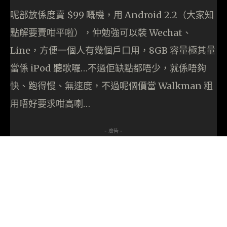
呢部放係度賣 $99 嘅機，用 Android 2.2（大家知
點解要賣咁平啦），仲勉強可以裝 Wechat、
Line，方便一個人有幾個戶口用，8GB 容量極其量
當係 iPod 聽歌囉…不過佢缺點都唔少，就係唔夠
快、跑得慢、無速度，不過呢個價當 Walkman 粗
用唔好要求咁高喇…
- 廣告 -