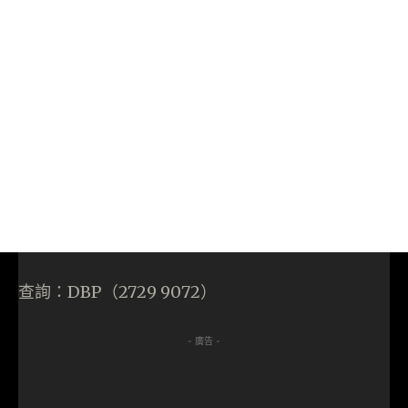
查詢：DBP（2729 9072）
- 廣告 -