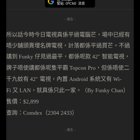
緊貼《PCM》消息
- 廣告 -
所以話今時今日電視真係平過電腦芒，場中已經有
唔少舖頭賣埋名牌電視，計落都係平過買芒。不過
講到
仔見過最平，都係呢款
智能電視，
Funky
42″
牌子唔使講都係呢隻平霸
，但係唔使二
Topcon Pro
千九蚊有
電視，內置
系統又有
42″
Android
Wi-
又
，就真係只此一家。
（
）
Fi
LAN
By Funky Chan
售價：
$2,899
查詢：
Comdex（2304 2433）
- 廣告 -