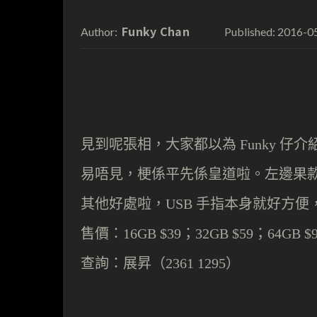
Funky Chan
2016-0
Author:
Published:
見到呢張相，大家都以為
仔介
Funky
易唔見，梗係平先係皇道啦。左邊果
其他好處啦，
手指本身就好方便
USB
售價：
；
；
16GB $39
32GB $59
64GB $
查詢：展昇（
2361 1295）