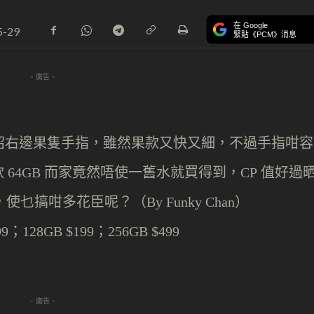
在 Google
5-29
緊貼《PCM》消息
- 廣告 -
紹右邊果隻手指，雖然果款又快又細，不過手指咁容
款
而家竟然唔使一舊水就買得到，
值好過
64GB
CP
，使乜
搞
咁多花臣呢？
（
）
By Funky Chan
；
；
99
128GB $199
256GB $499
- 廣告 -