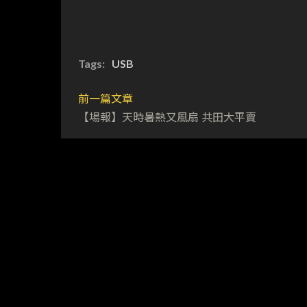
Tags:
USB
前一篇文章
【場報】天時暑熱又風扇 共田大平賣