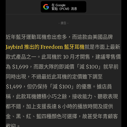
在 Google
緊貼《PCM》消息
- 廣告 -
近年藍牙運動耳機愈出愈多，而這款由美國品牌
Jaybird 推出的 Freedom 藍牙耳機
就是市面上最新
款式產品之一。此耳機於 10 月才開售，建議零售價
為 $1,699，而跟大隊的即減價「減 $100」就早前
同時出現，不過最近此耳機的定價雖下調至
$1,499，但仍保持「減 $100」的優惠。據店員
稱，此款耳機體積小巧之餘，接收能力、聽歌表現
都不錯，加上支援長達 8 小時的播放時間及提供
金、黑、紅、藍四種顏色可選擇，故甚受年青顧客
歡迎。