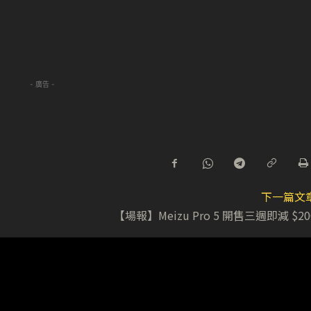
- 廣告 -
下一篇文
【場報】Meizu Pro 5 開售三週即減 $20