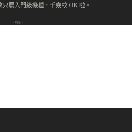
，故只屬入門級機種，千幾蚊 OK 啦。
- 廣告 -