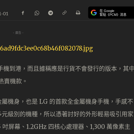
在 Google
1-01
緊貼《PCM》消息
- 廣告 -
水貨手機到港，而且據稱應是行貨不會發行的版本，其
成熱賣機款。
屬機身，也是 LG 的首款全金屬機身手機，手感不
多元級別的機種，所以憑著討好的外形輕易吸引用家
屏幕、1.2GHz 四核心處理器、1,300 萬像素主