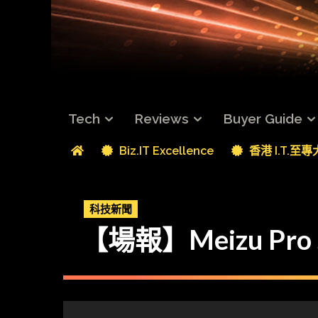
Tech
Reviews
Buyer Guide
Biz.IT Excellence
香港 I.T.至
科技新聞
【場報】Meizu Pro