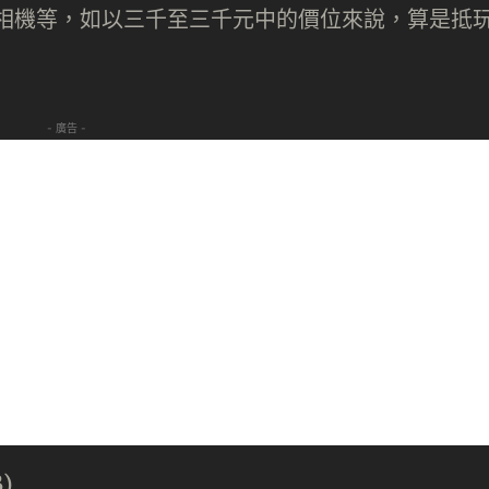
素自拍相機等，如以三千至三千元中的價位來說，算是抵
- 廣告 -
B)