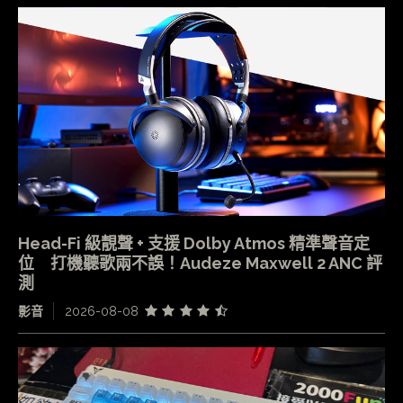
Head-Fi 級靚聲 + 支援 Dolby Atmos 精準聲音定
位 打機聽歌兩不誤！Audeze Maxwell 2 ANC 評
測
影音
2026-08-08