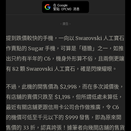
在 Google
緊貼《PCM》消息
- 廣告 -
提到跌價較快的手機，一向以 Swarovski 人工寶石
作賣點的 Sugar 手機，可算是「穩膽」之一，如推
出只約有半年的 C6，機身外形算不俗，且兩側更鑲
有 82 顆 Swarovski 人工寶石，確是閃爍耀眼。
不過，此機的開售價為 $2,998，而在多次減價後，
有店舖的賣價只跌至 $1,198，但所謂低處未算低，
最近有關店舖更跟信用卡公司合作做推廣，令 C6
的機價可低至千元以下的 $999 發售，即為原來開
售價的 33 折，認真誇張！據筆者向幾間店舖的售貨