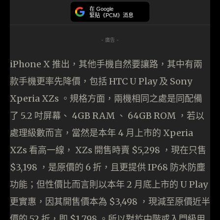
在 Google
緊貼《PCM》消息
- 廣告 -
iPhone X 推出，其他手機自然要讓路，其中有兩
款手機更率先降價，包括 HTC U Play 及 Sony
Xperia XZs 。規格方面，兩機相同之處是同配備
了 5.2 吋屏幕、 4GB RAM 、 64GB ROM ，若以
處理級數而言，當然是本年 4 月上市的 Xperia
XZs 看高一線， XZs 開售時賣 $5,298 ，現在只售
$3,198 ，是原價的 6 折，且更提供 IP68 防水防塵
功能；但性價比而言則以本年 2 月底上市的 U Play
更實惠，因其開售價本為 $3,498 ，現減至原價近半
價的 52 折，即 $1,798 。所以對於中階或入門級用