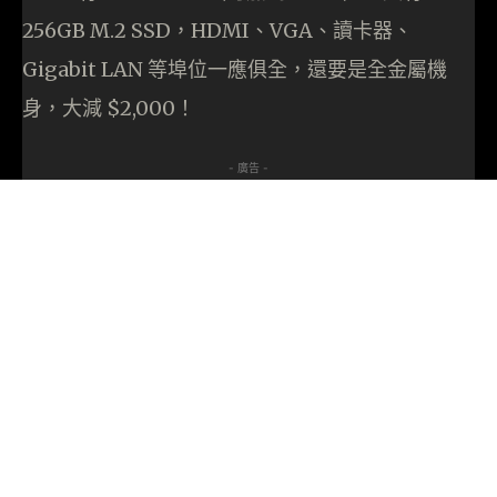
256GB M.2 SSD，HDMI、VGA、讀卡器、
Gigabit LAN 等埠位一應俱全，還要是全金屬機
身，大減 $2,000！
- 廣告 -