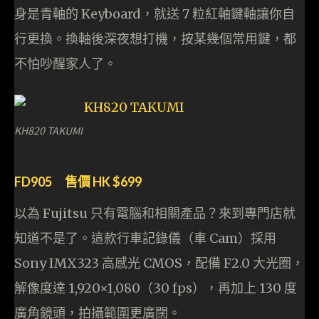
身是青軸的 Keyboard，就送 7 粒紅軸鍵軸讓你自
行更換。換軸後深夜想打機，按某幾個常用鍵，都
不怕吵醒家人了。
KH820 TAKUMI
FD905 售價 HK $699
以為 Fujitsu 只有電腦和相關產品？來到專門店就
知道不是了。這款行車記錄儀（車 Cam）採用
Sony IMX323 高感光 CMOS，配備 F2.0 大光圈，
解像度達 1,920×1,080（30 fps），再加上 130 度
廣角鏡頭，拍攝範圍更廣闊。