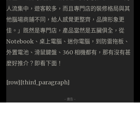
人流集中，遊客較多，而且專門店的裝修格局與其
他腦場商鋪不同，給人感覺更整齊，品牌形象更
佳。」既然是專門店，產品當然是五臟俱全，從
Notebook、桌上電腦、迷你電腦，到防雷拖板、
外置電池、滑鼠鍵盤、360 相機都有，那有沒有甚
麼好推介？即看下面！
[row][third_paragraph]
- 廣告 -