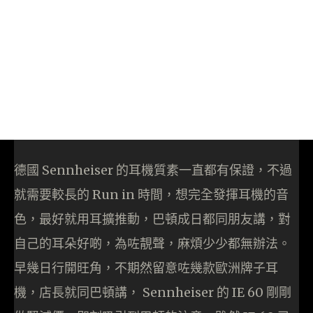
德國 Sennheiser 的耳機質素一直都有保證，不過
就需要較長的 Run in 時間，想完全發揮耳機的音
色，最好就用耳擴推動，巴頓成日都同朋友講，對
自己的耳朵好啲，為咗靚聲，麻煩少少都無辦法。
早幾日行開旺角，不期然留意咗幾款歐洲牌子耳
機，店長就同巴頓講， Sennheiser 的 IE 60 剛剛