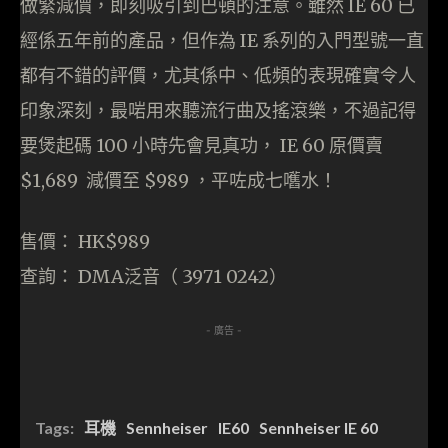
做緊減價，即刻吸引到巴頓的注意。雖然 IE 60 已
經係五年前的產品，但作為 IE 系列的入門型號一直
都有不錯的評價，尤其係中、低頻的表現確實令人
印象深刻，最啱用來聽流行曲及搖滾樂，不過記得
要煲起碼 100 小時先會見真功， IE 60 原價賣
$1,689 減價至 $989 ，平咗成七嚿水！
售價： HK$989
查詢： DMA泛音（ 3971 0242）
- 廣告 -
Tags:
耳機
Sennheiser
IE60
Sennheiser IE 60