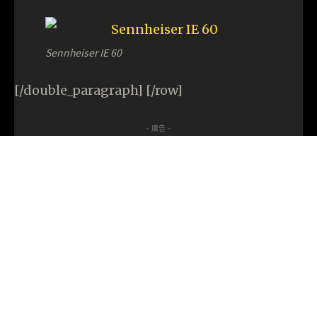
Sennheiser IE 60
[/double_paragraph] [/row]
- 廣告 -