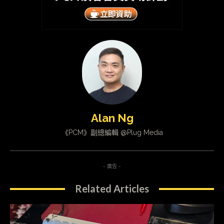
Alan Ng
《PCM》副總編輯 @Plug Media
- 廣告 -
Related Articles