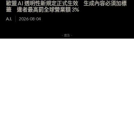
歐盟 AI 透明性新規定正式生效 生成內容必須加標
籤 違者最高罰全球營業額 3%
A.I.
2026-08-04
- 廣告 -