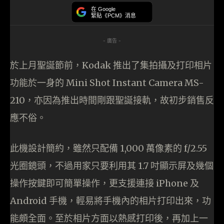
在 Google
緊貼《PCM》消息
- 廣告 -
於上月聖誕節前，Kodak 推出了集拍攝及打印相片
功能於一身的 Mini Shot Instant Camera MS-
210，亦因為推出時間剛跟聖誕接軌，故初步銷售反
應不俗。
此機設計簡約，雖然只配備 1,000 萬像素的 f/2.55
光圈鏡頭，不過用家只要利用其 1.7 吋顯示屏及幾個
操作按鍵即可簡單操作，更支援連接 iPhone 及
Android 手機，輕易將手機內的相片打印出來，功
能頗全面。至於相片方面以熱感打印後，再加上一