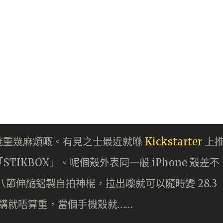
幾重幾麻煩嘅。有見之士最近就喺
Kickstarter
上
STIKBOX」。呢個殼外表同一般 iPhone 殼差不
八節伸縮鋁製自拍神棍，拉出嚟就可以隨時變 28.3
嚟講就唔算重，當個手機殼就……