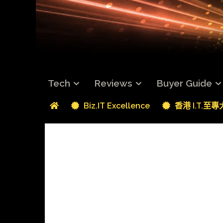
Tech
Reviews
Buyer Guide
Biz.IT Excellence
香港 I.T.至