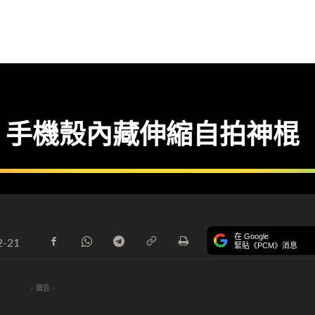
】手機殼內藏伸縮自拍神棍
在 Google
2-21
緊貼《PCM》消息
- 廣告 -