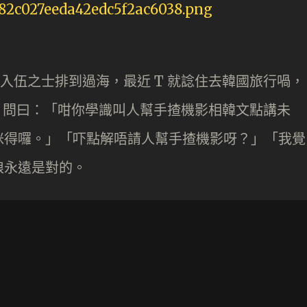
入伍之士排到過海，最近 T 就諗住去韓國旅行喎，
韓文。問曰：「咁你學識叫人幫手揸機影相韓文點講未
咪得囉。」「吓點解唔請人幫手揸機影呀？」「我覺
娘永遠是對的。