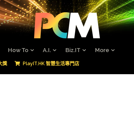
How To
A.I.
Biz.IT
More
專大獎
PlayIT.HK 智慧生活專門店