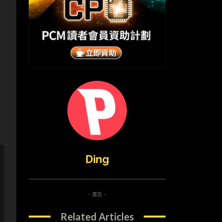
Ding
- 廣告 -
Related Articles