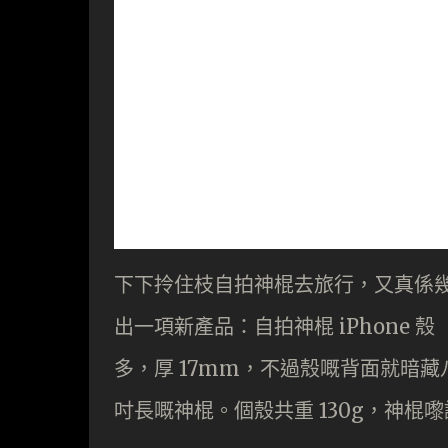
下下拎住枝自拍神棍去旅行，又真係
出一項新產品：自拍神棍 iPhone 殼「
多，厚 17mm，不過殼嘅背面就暗藏
吋長嘅神棍。個殼共重 130g，神棍