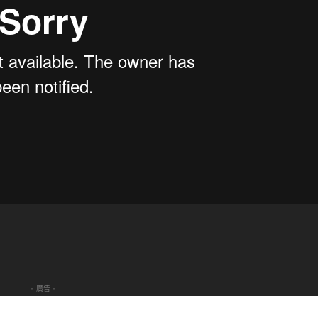
- 廣告 -