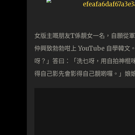
女版主嘅朋友T係靚女一名，自願從軍
仲興致勃勃咁上 YouTube 自學
呀？」答曰：「洗乜呀，用自拍神棍
得自己影先會影得自己靚啲囉。」娘