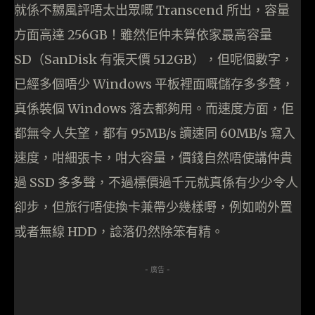
就係不嬲風評唔太出眾嘅 Transcend 所出，容量
方面高達 256GB！雖然佢仲未算依家最高容量
SD（SanDisk 有張天價 512GB），但呢個數字，
已經多個唔少 Windows 平板裡面嘅儲存多多聲，
真係裝個 Windows 落去都夠用。而速度方面，佢
都無令人失望，都有 95MB/s 讀速同 60MB/s 寫入
速度，咁細張卡，咁大容量，價錢自然唔使講仲貴
過 SSD 多多聲，不過標價過千元就真係有少少令人
卻步，但旅行唔使換卡兼帶少幾樣嘢，例如啲外置
或者無線 HDD，諗落仍然除笨有精。
- 廣告 -