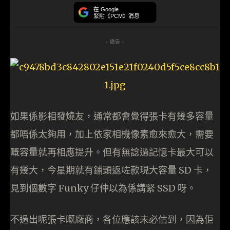
在 Google
緊貼《PCM》消息
- 廣告 -
如果係影相發燒友，通常都會覺得張卡有幾多容量
都唔係太夠用，加上依家相機像素愈來愈大，需要
嘅容量就再相應提升。但有無諗過記憶卡最大可以
有幾大，今星期就有鋪頭返咗款現大容量 SD 卡，
見到個數字 Funky 仔仲以為係講緊 SSD 呀。
不過出呢張卡嘅廠商，各位應該未必估到，因為佢