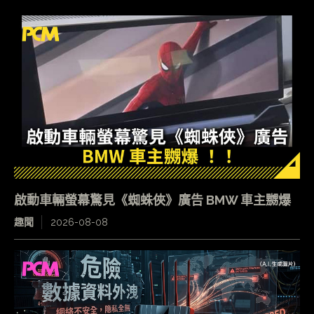
啟動車輛螢幕驚見《蜘蛛俠》廣告 BMW 車主嬲爆
趣聞
2026-08-08