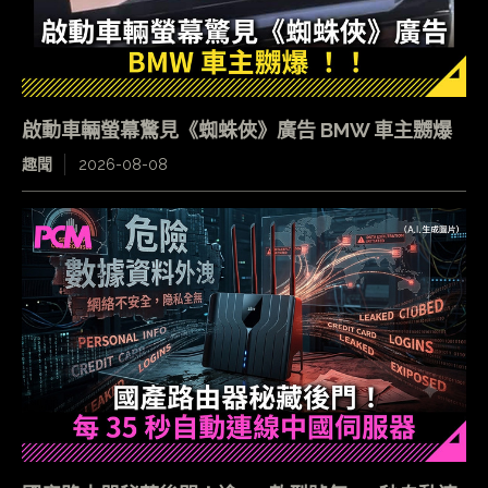
啟動車輛螢幕驚見《蜘蛛俠》廣告 BMW 車主嬲爆
趣聞
2026-08-08