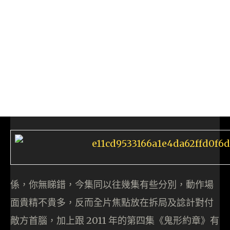
係，你無睇錯，今集同以往幾集有些分別，動作場
面貴精不貴多，反而全片焦點放在拆局及諗計對付
敵方首腦，加上跟 2011 年的第四集《鬼形約章》有