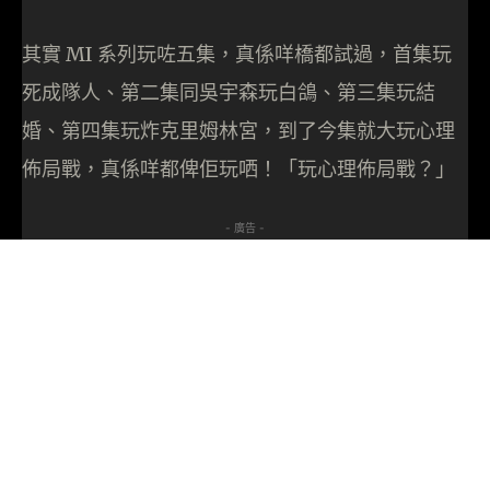
其實 MI 系列玩咗五集，真係咩橋都試過，首集玩
死成隊人、第二集同吳宇森玩白鴿、第三集玩結
婚、第四集玩炸克里姆林宮，到了今集就大玩心理
佈局戰，真係咩都俾佢玩哂！「玩心理佈局戰？」
- 廣告 -