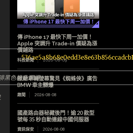
傳 iPhone 17 最快下周一加價！
Apple 突調升 Trade-in 價疑為漲
價鋪路
科技新聞
2026-08-09
啡黑色機身選擇。
啟動車輛螢幕驚見《蜘蛛俠》廣告
BMW 車主嬲爆
趣聞
2026-08-08
空
國產路由器秘藏後門！逾 20 款型
號每 35 秒自動連線中國伺服器
資訊保安
2026-08-08