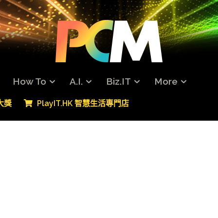
How To
A.I.
Biz.IT
More
專大獎
PlayIT.HK 智慧生活專門店