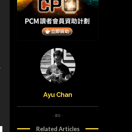
針
，
Ayu Chan
- 廣告 -
Related Articles