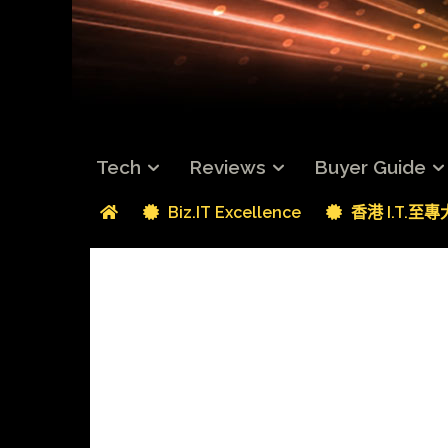
Tech
Reviews
Buyer Guide
Biz.IT Excellence
香港 I.T.至