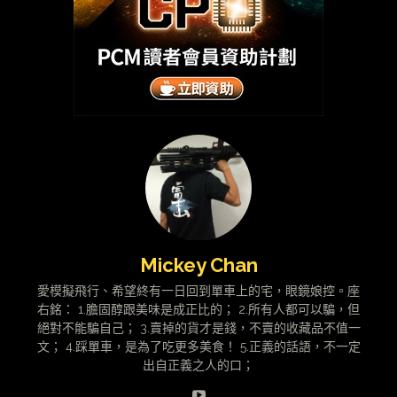
Mickey Chan
愛模擬飛行、希望終有一日回到單車上的宅，眼鏡娘控。座
右銘： 1.膽固醇跟美味是成正比的； 2.所有人都可以騙，但
絕對不能騙自己； 3.賣掉的貨才是錢，不賣的收藏品不值一
文； 4.踩單車，是為了吃更多美食！ 5.正義的話語，不一定
出自正義之人的口；