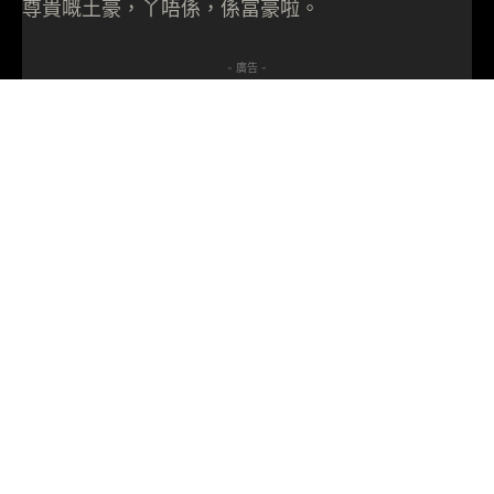
尊貴嘅土豪，丫唔係，係富豪啦。
- 廣告 -