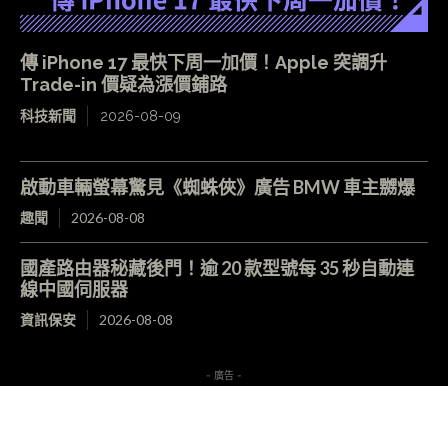
傳 iPhone 17 最快下周一加價！Apple 突調升
Trade-in 價疑為漲價鋪路
科技新聞
2026-08-09
啟動車輛螢幕驚見《蜘蛛俠》廣告 BMW 車主嬲爆
趣聞
2026-08-08
國產路由器秘藏後門！逾 20 款型號每 35 秒自動連
線中國伺服器
資訊保安
2026-08-08
- 廣告 -