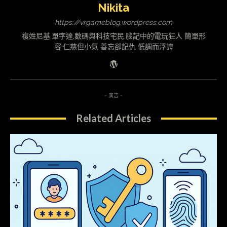
Nikita
https://vrgameblog.wordpress.com
複姓尼基,單字達,數碼與科技宅民,腦記中的電玩狂人 簡單形
容:仁慈但小氣 善忘卻記仇 低調而浮誇
- 廣告 -
Related Articles