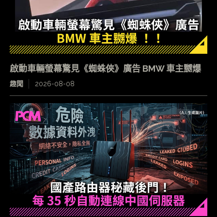
啟動車輛螢幕驚見《蜘蛛俠》廣告 BMW 車主嬲爆
趣聞
2026-08-08