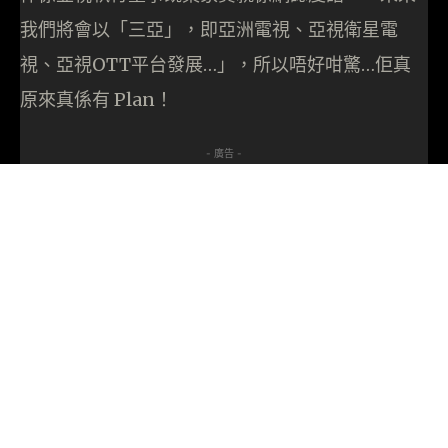
我們將會以「三亞」，即亞洲電視、亞視衛星電
視、亞視
OTT
平台發展…」，所以唔好咁驚…佢真
原來真係有 Plan！
- 廣告 -