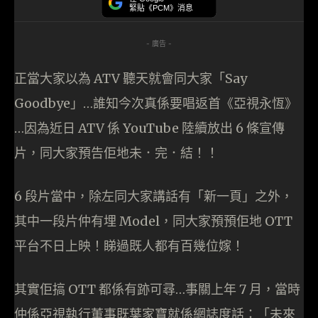
緊貼《PCM》消息
- 廣告 -
正當大家以為 ATV 聽天就會同大家「Say
Goodbye」…誰知今次真係要唱返首《亞視永恆》
…因為近日 ATV 係 YouTube 陸續放出 6 條宣傳
片，同大家預告佢地未．完．結！！
6 段片當中，除左同大家講話有「新一頁」之外，
其中一段片仲有埋 Model，同大家預預佢地 OTT
平台不日上映！睇過既人都有百幾位嫁！
其實佢搞 OTT 都係有跡可尋…事關上年 7 月，當時
仲係亞視執行董事既葉家寶就係網誌度話：「未來