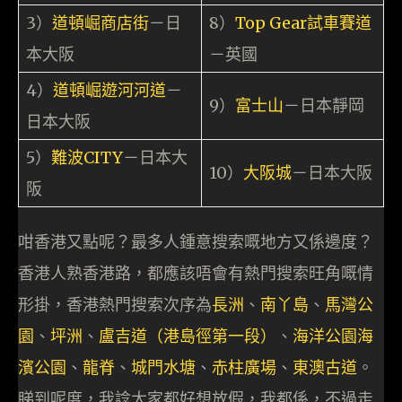
3）
道頓崛商店街
－日
8）
Top Gear試車賽道
本大阪
－英國
4）
道頓崛遊河河道
－
9）
富士山
－日本靜岡
日本大阪
5）
難波CITY
－日本大
10）
大阪城
－日本大阪
阪
咁香港又點呢？最多人鍾意搜索嘅地方又係邊度？
香港人熟香港路，都應該唔會有熱門搜索旺角嘅情
形掛，香港熱門搜索次序為
長洲
、
南丫島
、
馬灣公
園
、
坪洲
、
盧吉道（港島徑第一段）
、
海洋公園海
濱公園
、
龍脊
、
城門水塘
、
赤柱廣場
、
東澳古道
。
睇到呢度，我諗大家都好想放假，我都係，不過走