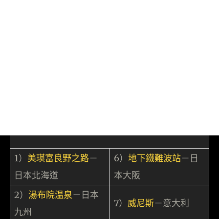
1）
美瑛富良野之路
－
6）
地下鐵難波站
－日
日本北海道
本大阪
2）
湯布院温泉
－日本
7）
威尼斯
－意大利
九州