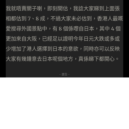
我就唔賣關子喇，即刻開估，我諗大家睇到上面張
相都估到 7、8 成，不過大家未必估到，香港人最嘅
愛搜尋外國景​點中，有 8 個係嚟自日本，其中 4 個
更加來自大阪，已經足以證明今年日元大跌或多或
少增加了港人選擇到日本的意欲，同時亦可以反映
大家有幾鍾意去日本呢個地方，真係睇下都開心。
- 廣告 -