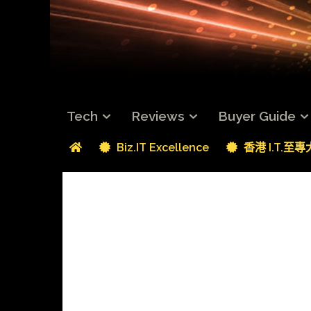
Tech
Reviews
Buyer Guide
Biz.IT Excellence
香港 I.T.至