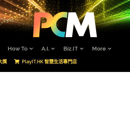
How To
A.I.
Biz.IT
More
專大獎
PlayIT.HK 智慧生活專門店