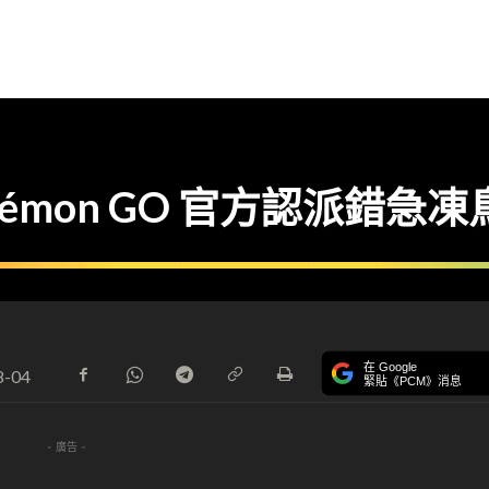
émon GO 官方認派錯急
在 Google
8-04
緊貼《PCM》消息
- 廣告 -