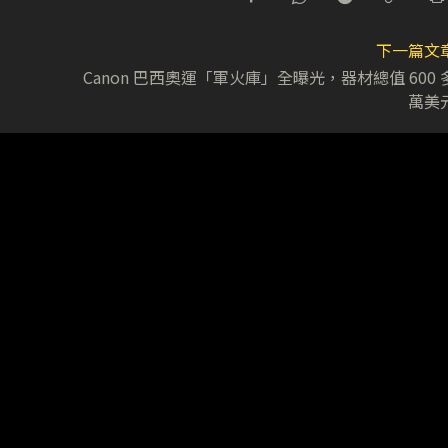
下一篇文
Canon 巴西奧運「軍火庫」全曝光，器材總值 600 
萬美