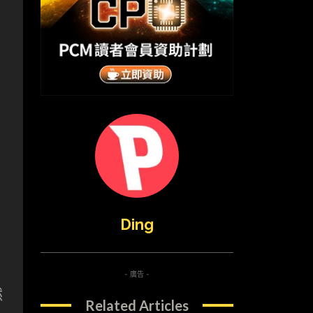
」
Ding
- 廣告 -
然
Related Articles