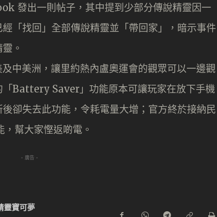
acebook 發出一則帖子，其中提到少部分傳說精靈因一
已經「找回」全部傳說精靈並「帶回家」，暗示事件
精靈。
陸南美及中美洲，讓里約熱內盧奧運會的觀眾可以一邊觀
attery Saver」功能原本可讓玩家在放下手機
新後卻失去此功能，令耗電量大增；官方終於接納民
功能，幫大家慳返啲電。
- 廣告 -
精靈寶可夢