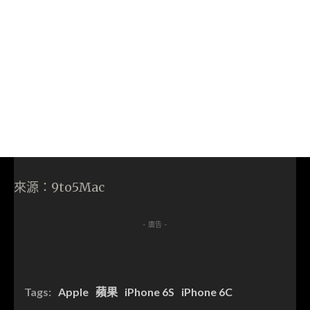
來源：9to5Mac
- 廣告 -
Tags:
Apple
蘋果
iPhone 6S
iPhone 6C