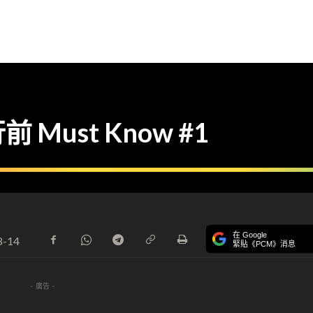
ust Know #1
在 Google
8-14
緊貼《PCM》消息
- 廣告 -