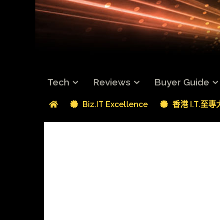
Tech
Reviews
Buyer Guide
Biz.IT Excellence
香港 I.T.至