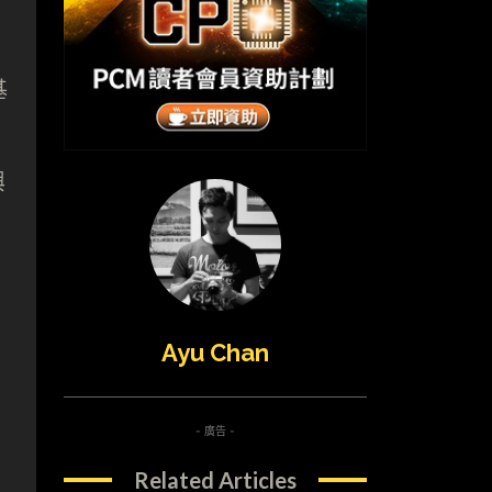
基
興
Ayu Chan
- 廣告 -
Related Articles