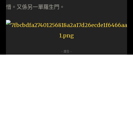
惜。又係另一單羅生門。
- 廣告 -