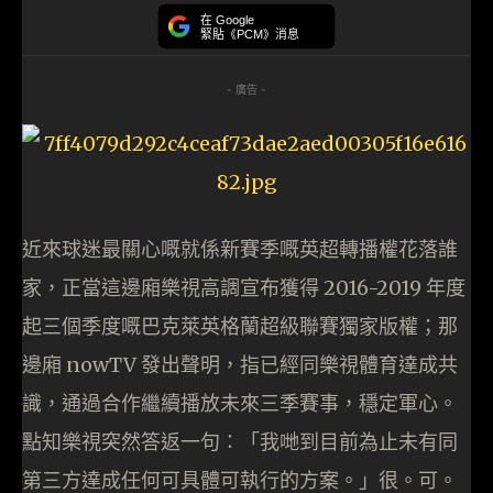
在 Google
緊貼《PCM》消息
- 廣告 -
近來球迷最關心嘅就係新賽季嘅英超轉播權花落誰
家，正當這邊廂樂視高調宣布獲得 2016-2019 年度
起三個季度嘅巴克萊英格蘭超級聯賽獨家版權；那
邊廂 nowTV 發出聲明，指已經同樂視體育達成共
識，通過合作繼續播放未來三季賽事，穩定軍心。
點知樂視突然答返一句：「我哋到目前為止未有同
第三方達成任何可具體可執行的方案。」很。可。