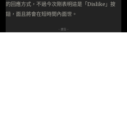
的回應方式，不過今次剛表明這是「Dislike」按
鈕，面且將會在短時間內面世。
- 廣告 -